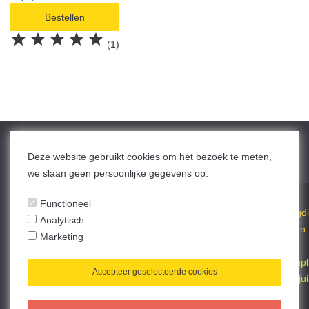
Bestellen





(1)
Deze website gebruikt cookies om het bezoek te meten,
we slaan geen persoonlijke gegevens op.
Functioneel
Al sinds 1938 uw specialist op het gebied van hond, kat, knaagdi
Analytisch
eren, vogels en ook reptielen en zoet- en zoutwater aquaria en
Marketing
vijvers.
Van een bot voor de hond, een koekje voor de kat tot een compl
Accepteer geselecteerde cookies
eet aquarium of een aangelegde vijver, u bent bij ons aan het jui
ste adres.